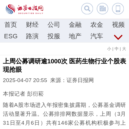
首页
财经
公司
金融
农金
视频
ESG
路演
投服
地产
汽车
小
|
中
|
大
上周公募调研逾1000次 医药生物行业个股表
现抢眼
2025-04-07 20:55 来源：证券日报网
本报记者 彭衍菘
随着A股市场进入年报密集披露期，公募基金调研
活动显著升温。公募排排网数据显示，上周（3月
31日至4月6日）共有146家公募机构积极参与上