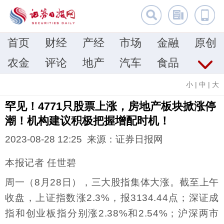
首页
财经
产经
市场
金融
原创
农金
评论
地产
汽车
食品
小
|
中
|
大
罕见！4771只股票上涨，房地产板块掀涨停
潮！机构建议积极把握增配时机！
2023-08-28 12:25 来源：证券日报网
本报记者 任世碧
周一（8月28日），三大股指集体大涨。截至上午
收盘，上证指数涨2.3%，报3134.44点；深证成
指和创业板指分别涨2.38%和2.54%；沪深两市