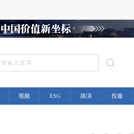
视频
ESG
路演
投服