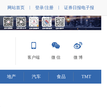
|
|
网站首页
登录/注册
证券日报电子报
客户端
微 信
微 博
地产
汽车
食品
TMT