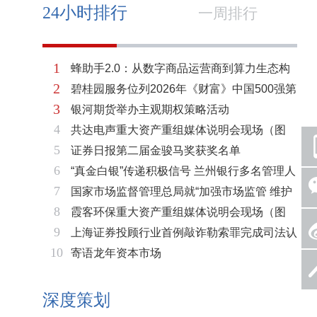
24小时排行
一周排行
1
蜂助手2.0：从数字商品运营商到算力生态构
2
碧桂园服务位列2026年《财富》中国500强第
建者的跃迁
3
银河期货举办主观期权策略活动
321位 排名稳步上升彰显发展韧性
4
共达电声重大资产重组媒体说明会现场（图
5
证券日报第二届金骏马奖获奖名单
片）
6
“真金白银”传递积极信号 兰州银行多名管理人
7
国家市场监督管理总局就“加强市场监管 维护
员拟增持公司股份不低于600万元
8
霞客环保重大资产重组媒体说明会现场（图
市场秩序”答记者问
9
上海证券投顾行业首例敲诈勒索罪完成司法认
片）
10
寄语龙年资本市场
定 司法机关重拳打击“职业索赔人”
深度策划