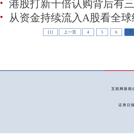
港股打新千倍认购背后有
●
从资金持续流入A股看全球
●
[1]
上一页
4
5
6
7
互联网新闻信
证券日