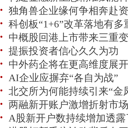
独角兽企业缘何争相奔赴
●
科创板“1+6”改革落地有
●
中概股回港上市带来三重
●
提振投资者信心久久为功
●
中外药企将在更高维度展
●
AI企业应摒弃“各自为战”
●
北交所为何能持续引来“金
●
两融新开账户激增折射市
●
A股新开户数持续增加透露
●