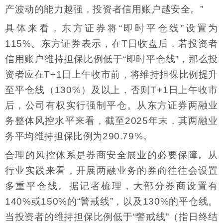
产波动的能力越强，投资者信用账户越安全。”
具体来看，东方证券将“即时平仓线”设置为
115%。东方证券表示，在T日收盘后，若投资者
信用账户维持担保比例低于“即时平仓线”，那么投
资者应在T+1日上午收市前，将维持担保比例提升
至平仓线（130%）及以上，否则T+1日上午收市
后，公司有权实行强制平仓。从东方证券两融业
务整体风控水平来看，截至2025年末，其两融业
务平均维持担保比例为290.79%。
合理的风控体系是券商安全展业的必要保障。从
行业实践来看，开展两融业务的券商往往会设置
多重平仓线。据记者梳理，大部分券商设置有
140%或150%的“警戒线”，以及130%的平仓线。
当投资者的维持担保比例低于“警戒线”（指日终结