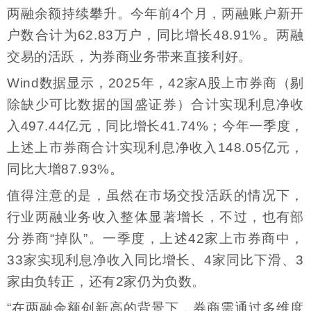
两融余额持续攀升。今年前4个月，两融账户新开
户数合计为62.83万户，同比增长48.91%。两融
交易的活跃，为券商业务带来直接利好。
Wind数据显示，2025年，42家A股上市券商（剔
除缺少可比数据的国盛证券）合计实现利息净收
入497.44亿元，同比增长41.74%；今年一季度，
上述上市券商合计实现利息净收入148.05亿元，
同比大增87.93%。
值得注意的是，虽然在市场交投活跃的情况下，
行业两融业务收入整体显著增长，不过，也有部
分券商“掉队”。一季度，上述42家上市券商中，
33家实现利息净收入同比增长、4家同比下滑、3
家由负转正，还有2家仍为负数。
“在两融余额创新高的背景下，券商需通过多维度