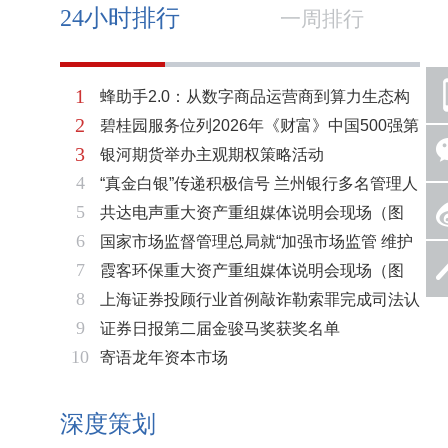
24小时排行
一周排行
1
蜂助手2.0：从数字商品运营商到算力生态构
2
碧桂园服务位列2026年《财富》中国500强第
建者的跃迁
3
银河期货举办主观期权策略活动
321位 排名稳步上升彰显发展韧性
4
“真金白银”传递积极信号 兰州银行多名管理人
5
共达电声重大资产重组媒体说明会现场（图
员拟增持公司股份不低于600万元
6
国家市场监督管理总局就“加强市场监管 维护
片）
7
霞客环保重大资产重组媒体说明会现场（图
市场秩序”答记者问
8
上海证券投顾行业首例敲诈勒索罪完成司法认
片）
9
证券日报第二届金骏马奖获奖名单
定 司法机关重拳打击“职业索赔人”
10
寄语龙年资本市场
深度策划