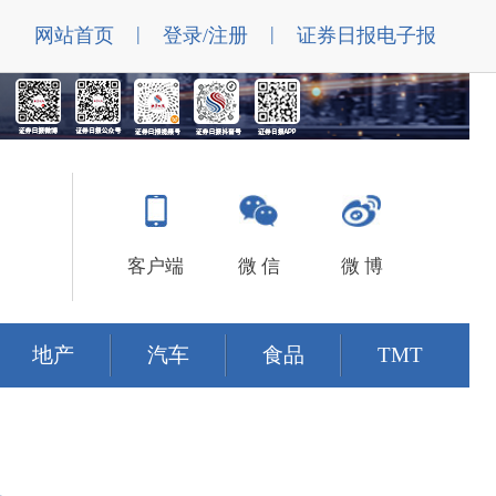
|
|
网站首页
登录/注册
证券日报电子报
客户端
微 信
微 博
地产
汽车
食品
TMT