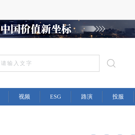
视频
ESG
路演
投服