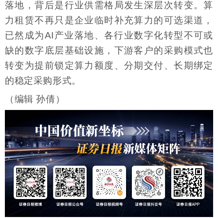
落地，背后是行业供需格局发生深层次转变。算
力租赁不再只是企业临时补充算力的可选渠道，
已然成为AI产业落地、各行业数字化转型不可或
缺的数字底层基础设施，下游客户的采购模式也
转变为提前锁定算力额度、分期交付、长期绑定
的稳定采购形式。
（编辑 孙倩）