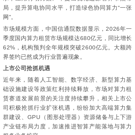
局，提升算电协同水平，打造绿色协同算力“一张
网”。
市场规模方面，中国信通院数据显示，2026年一
季度国内算力租赁市场规模达680亿元，同比增长
62%，机构预判全年规模突破2600亿元。大额跨
界签约已然成为行业普遍现象。
上市公司抢抓机遇
近年来，随着人工智能、数字经济、新型算力基
础设施建设等政策红利持续释放，市场对算力租
赁赛道发展前景的关注度持续攀升，相关上市公
司积极抢抓行业扩张机遇，纷纷加大高端算力集
群建设、GPU（图形处理器）资源储备与上下游
产业链布局力度，加速推进智算产能落地与算力