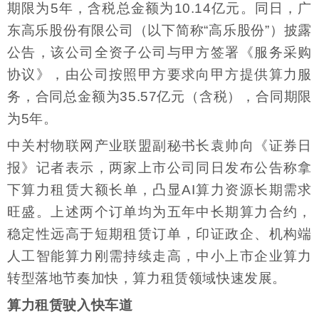
期限为5年，含税总金额为10.14亿元。同日，广
东高乐股份有限公司（以下简称“高乐股份”）披露
公告，该公司全资子公司与甲方签署《服务采购
协议》，由公司按照甲方要求向甲方提供算力服
务，合同总金额为35.57亿元（含税），合同期限
为5年。
中关村物联网产业联盟副秘书长袁帅向《证券日
报》记者表示，两家上市公司同日发布公告称拿
下算力租赁大额长单，凸显AI算力资源长期需求
旺盛。上述两个订单均为五年中长期算力合约，
稳定性远高于短期租赁订单，印证政企、机构端
人工智能算力刚需持续走高，中小上市企业算力
转型落地节奏加快，算力租赁领域快速发展。
算力租赁驶入快车道