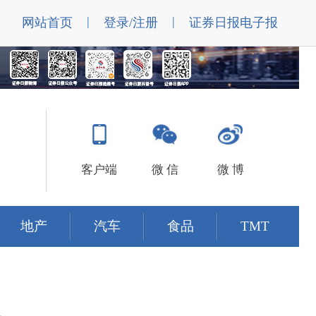
|
|
网站首页
登录/注册
证券日报电子报
客户端
微 信
微 博
地产
汽车
食品
TMT