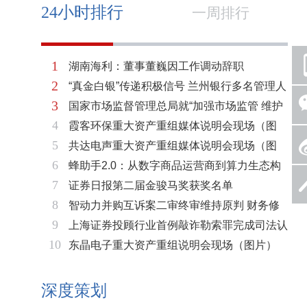
24小时排行
一周排行
1
湖南海利：董事董巍因工作调动辞职
2
“真金白银”传递积极信号 兰州银行多名管理人
3
国家市场监督管理总局就“加强市场监管 维护
员拟增持公司股份不低于600万元
4
霞客环保重大资产重组媒体说明会现场（图
市场秩序”答记者问
5
共达电声重大资产重组媒体说明会现场（图
片）
6
蜂助手2.0：从数字商品运营商到算力生态构
片）
7
证券日报第二届金骏马奖获奖名单
建者的跃迁
8
智动力并购互诉案二审终审维持原判 财务修
9
上海证券投顾行业首例敲诈勒索罪完成司法认
复与估值空间同步打开
10
东晶电子重大资产重组说明会现场（图片）
定 司法机关重拳打击“职业索赔人”
深度策划