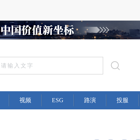
视频
ESG
路演
投服