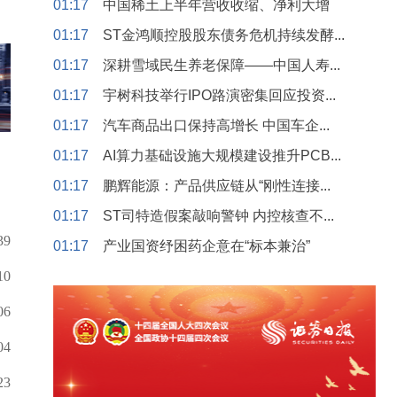
01:17
中国稀土上半年营收收缩、净利大增
01:17
ST金鸿顺控股股东债务危机持续发酵...
01:17
深耕雪域民生养老保障——中国人寿...
01:17
宇树科技举行IPO路演密集回应投资...
01:17
汽车商品出口保持高增长 中国车企...
01:17
AI算力基础设施大规模建设推升PCB...
01:17
鹏辉能源：产品供应链从“刚性连接...
01:17
ST司特造假案敲响警钟 内控核查不...
39
01:17
产业国资纾困药企意在“标本兼治”
10
06
04
23