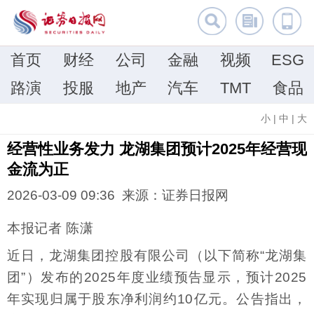
首页
财经
公司
金融
视频
ESG
路演
投服
地产
汽车
TMT
食品
小
|
中
|
大
经营性业务发力 龙湖集团预计2025年经营现
金流为正
2026-03-09 09:36 来源：证券日报网
本报记者 陈潇
近日，龙湖集团控股有限公司（以下简称“龙湖集
团”）发布的2025年度业绩预告显示，预计2025
年实现归属于股东净利润约10亿元。公告指出，