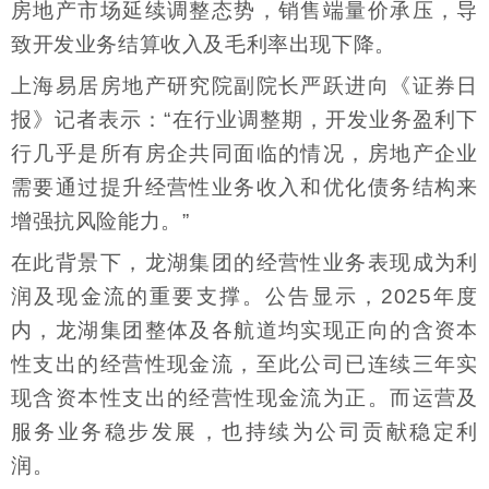
房地产市场延续调整态势，销售端量价承压，导
致开发业务结算收入及毛利率出现下降。
上海易居房地产研究院副院长严跃进向《证券日
报》记者表示：“在行业调整期，开发业务盈利下
行几乎是所有房企共同面临的情况，房地产企业
需要通过提升经营性业务收入和优化债务结构来
增强抗风险能力。”
在此背景下，龙湖集团的经营性业务表现成为利
润及现金流的重要支撑。公告显示，2025年度
内，龙湖集团整体及各航道均实现正向的含资本
性支出的经营性现金流，至此公司已连续三年实
现含资本性支出的经营性现金流为正。而运营及
服务业务稳步发展，也持续为公司贡献稳定利
润。