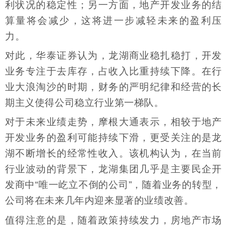
利状况的稳定性；另一方面，地产开发业务的结
算量将会减少，这将进一步减轻未来的盈利压
力。
对此，华泰证券认为，龙湖商业稳扎稳打，开发
业务专注于去库存，占收入比重持续下降。在行
业大浪淘沙的时期，财务的严明纪律和经营的长
期主义使得公司稳立行业第一梯队。
对于未来业绩走势，摩根大通表示，相较于地产
开发业务的盈利可能持续下滑，更受关注的是龙
湖不断增长的经常性收入。该机构认为，在当前
行业波动的背景下，龙湖集团几乎是主要民企开
发商中“唯一屹立不倒的公司”，随着业务的转型，
公司将在未来几年内迎来显著的业绩改善。
值得注意的是，随着政策持续发力，房地产市场