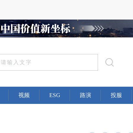
视频
ESG
路演
投服