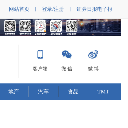
|
|
网站首页
登录/注册
证券日报电子报
客户端
微 信
微 博
地产
汽车
食品
TMT