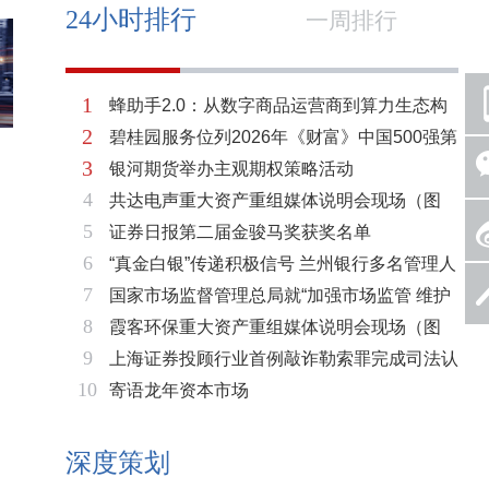
24小时排行
一周排行
1
蜂助手2.0：从数字商品运营商到算力生态构
2
碧桂园服务位列2026年《财富》中国500强第
建者的跃迁
3
银河期货举办主观期权策略活动
321位 排名稳步上升彰显发展韧性
4
共达电声重大资产重组媒体说明会现场（图
5
证券日报第二届金骏马奖获奖名单
片）
6
“真金白银”传递积极信号 兰州银行多名管理人
7
国家市场监督管理总局就“加强市场监管 维护
员拟增持公司股份不低于600万元
8
霞客环保重大资产重组媒体说明会现场（图
市场秩序”答记者问
9
上海证券投顾行业首例敲诈勒索罪完成司法认
片）
10
寄语龙年资本市场
定 司法机关重拳打击“职业索赔人”
深度策划