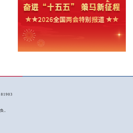
1903
负。