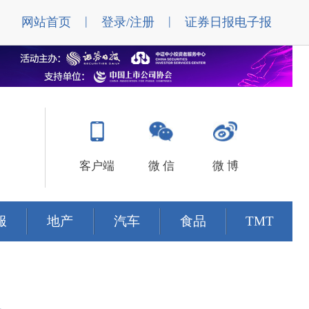
|
|
网站首页
登录/注册
证券日报电子报
客户端
微 信
微 博
服
地产
汽车
食品
TMT