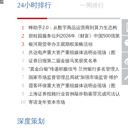
24小时排行
一周排行
1
蜂助手2.0：从数字商品运营商到算力生态构
2
碧桂园服务位列2026年《财富》中国500强第
建者的跃迁
3
银河期货举办主观期权策略活动
321位 排名稳步上升彰显发展韧性
4
共达电声重大资产重组媒体说明会现场（图
5
证券日报第二届金骏马奖获奖名单
片）
6
“真金白银”传递积极信号 兰州银行多名管理人
7
国家市场监督管理总局就“加强市场监管 维护
员拟增持公司股份不低于600万元
8
霞客环保重大资产重组媒体说明会现场（图
市场秩序”答记者问
9
上海证券投顾行业首例敲诈勒索罪完成司法认
片）
10
寄语龙年资本市场
定 司法机关重拳打击“职业索赔人”
深度策划