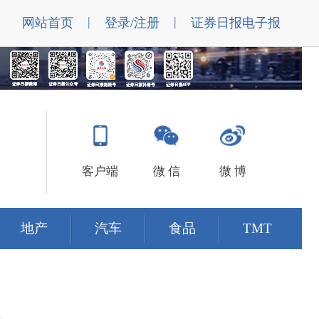
|
|
网站首页
登录/注册
证券日报电子报
客户端
微 信
微 博
地产
汽车
食品
TMT