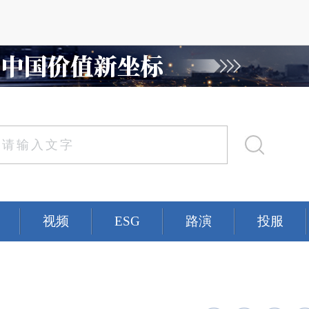
视频
ESG
路演
投服