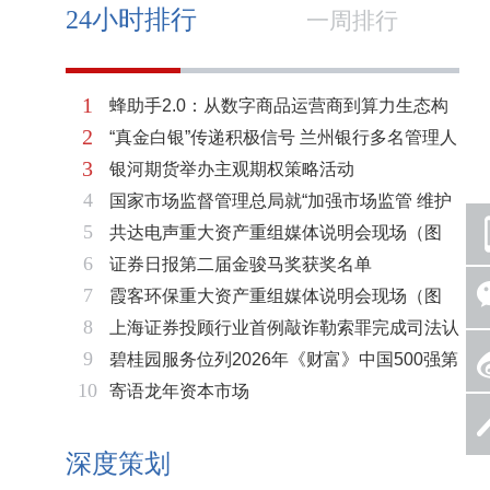
24小时排行
一周排行
1
蜂助手2.0：从数字商品运营商到算力生态构
2
“真金白银”传递积极信号 兰州银行多名管理人
建者的跃迁
3
银河期货举办主观期权策略活动
员拟增持公司股份不低于600万元
4
国家市场监督管理总局就“加强市场监管 维护
5
共达电声重大资产重组媒体说明会现场（图
市场秩序”答记者问
6
证券日报第二届金骏马奖获奖名单
片）
7
霞客环保重大资产重组媒体说明会现场（图
8
上海证券投顾行业首例敲诈勒索罪完成司法认
片）
9
碧桂园服务位列2026年《财富》中国500强第
定 司法机关重拳打击“职业索赔人”
10
寄语龙年资本市场
321位 排名稳步上升彰显发展韧性
深度策划