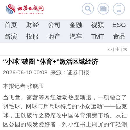
首页
财经
公司
金融
视频
ESG
路演
投服
地产
汽车
TMT
食品
小
|
中
|
大
“小球”破圈 “体育+”激活区域经济
2026-06-10 00:08 来源：证券日报
本报记者 张晓玉
当飞盘、露营等网红运动热度渐退，一项融合了
羽毛球、网球与乒乓球特点的“小众运动”——匹克
球，正以破竹之势席卷中国体育消费市场。从社
区公园的银发爱好者，到小红书上刷屏的年轻潮