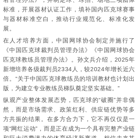
标准，开展器材认证工作，填补国内匹克球赛事
与器材标准空白，推动行业规范化、标准化发
展。
在人才培养方面，中国网球协会制定并施行了
《中国匹克球裁判员管理办法》《中国网球协会
匹克球教练员管理办法》。孙文兵介绍，2025年
新增培养各级裁判员2334人，较2024年增长近六
倍。“关于中国匹克球教练员的培训教材也计划出
版，为建立专业教练员梯队奠定坚实基础。”
纵观产业整体发展态势，匹克球的“破圈”并非偶
然，而是市场需求、政策红利、供应链优势等多
方共振的结果。在多方合力下，它不再仅仅是一
项“网红运动”，而是正在成为一个具有完整产业链