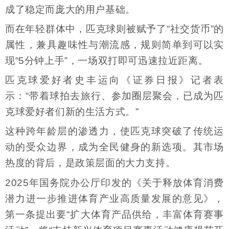
成了稳定而庞大的用户基础。
而在年轻群体中，匹克球则被赋予了“社交货币”的
属性，兼具趣味性与潮流感，规则简单到可以实
现“5分钟上手”，一场双打即可迅速拉近距离。
匹克球爱好者史丰运向《证券日报》记者表
示：“带着球拍去旅行、参加圈层聚会，已成为匹
克球爱好者们新的生活方式。”
这种跨年龄层的渗透力，使匹克球突破了传统运
动的受众边界，成为全民健身的新选项。其市场
热度的背后，是政策层面的大力支持。
2025年国务院办公厅印发的《关于释放体育消费
潜力进一步推进体育产业高质量发展的意见》，
第一条提出要“扩大体育产品供给，丰富体育赛事