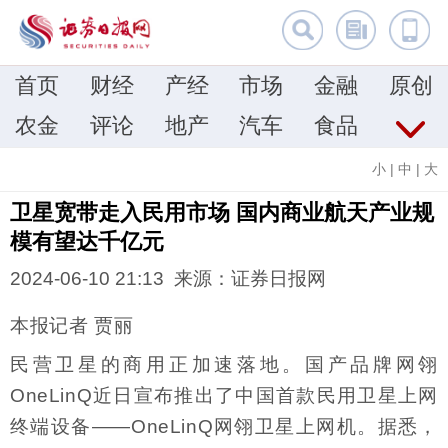
首页
财经
产经
市场
金融
原创
农金
评论
地产
汽车
食品
小
|
中
|
大
卫星宽带走入民用市场 国内商业航天产业规
模有望达千亿元
2024-06-10 21:13 来源：证券日报网
本报记者 贾丽
民营卫星的商用正加速落地。国产品牌网翎
OneLinQ近日宣布推出了中国首款民用卫星上网
终端设备——OneLinQ网翎卫星上网机。据悉，