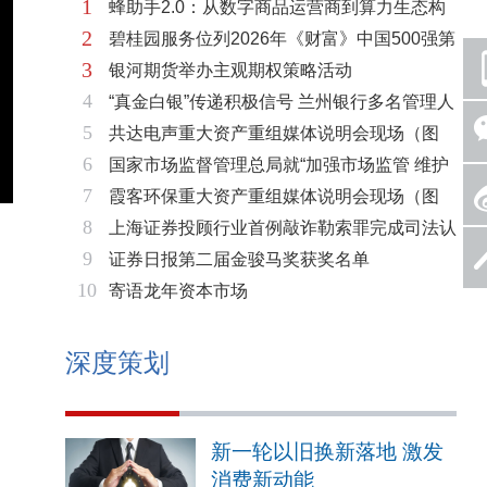
1
蜂助手2.0：从数字商品运营商到算力生态构
2
碧桂园服务位列2026年《财富》中国500强第
建者的跃迁
3
银河期货举办主观期权策略活动
321位 排名稳步上升彰显发展韧性
4
“真金白银”传递积极信号 兰州银行多名管理人
5
共达电声重大资产重组媒体说明会现场（图
员拟增持公司股份不低于600万元
6
国家市场监督管理总局就“加强市场监管 维护
片）
7
霞客环保重大资产重组媒体说明会现场（图
市场秩序”答记者问
8
上海证券投顾行业首例敲诈勒索罪完成司法认
片）
9
证券日报第二届金骏马奖获奖名单
定 司法机关重拳打击“职业索赔人”
10
寄语龙年资本市场
深度策划
新一轮以旧换新落地 激发
消费新动能