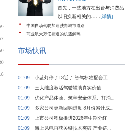
首先，一些地方在出台与消费品
以旧换新相关的……
[详情]
中国自动驾驶加速驶向城市道路
59
商业航天万亿赛道的机遇解码
57
市场快讯
50
20
18
01:09
小蓝灯停了L3近了 智驾标准配套工...
01:09
三大维度激活驾驶辅助真实价值
01:09
优化产品体验、筑牢安全体系、打消...
01:09
多家公司更新回购进度 8月份累计成...
01:09
上市公司积极推进2026年中期分红
01:09
海上风电再获关键技术突破 产业链...