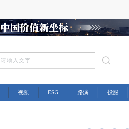
视频
ESG
路演
投服