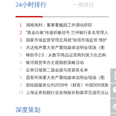
24小时排行
一周排行
1
湖南海利：董事董巍因工作调动辞职
2
“真金白银”传递积极信号 兰州银行多名管理人
3
国家市场监督管理总局就“加强市场监管 维护
员拟增持公司股份不低于600万元
4
共达电声重大资产重组媒体说明会现场（图
市场秩序”答记者问
5
蜂助手2.0：从数字商品运营商到算力生态构
片）
6
银河期货举办主观期权策略活动
建者的跃迁
7
证券日报第二届金骏马奖获奖名单
8
霞客环保重大资产重组媒体说明会现场（图
9
碧桂园服务位列2026年《财富》中国500强第
片）
10
上海证券投顾行业首例敲诈勒索罪完成司法认
321位 排名稳步上升彰显发展韧性
定 司法机关重拳打击“职业索赔人”
深度策划