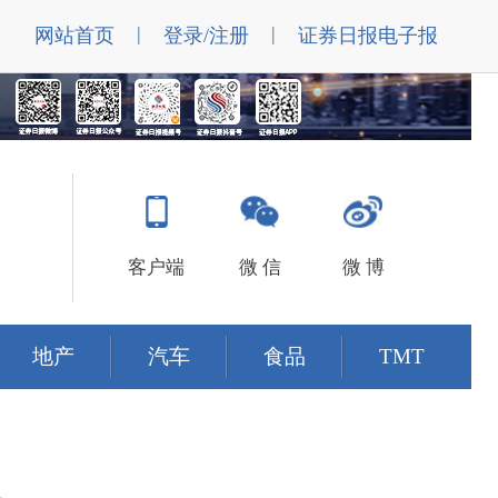
|
|
网站首页
登录/注册
证券日报电子报
客户端
微 信
微 博
地产
汽车
食品
TMT