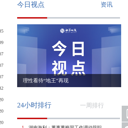
今日视点
资讯
35
09
07
07
07
理性看待“地王”再现
32
20
24小时排行
一周排行
20
20
1
湖南海利：董事董巍因工作调动辞职