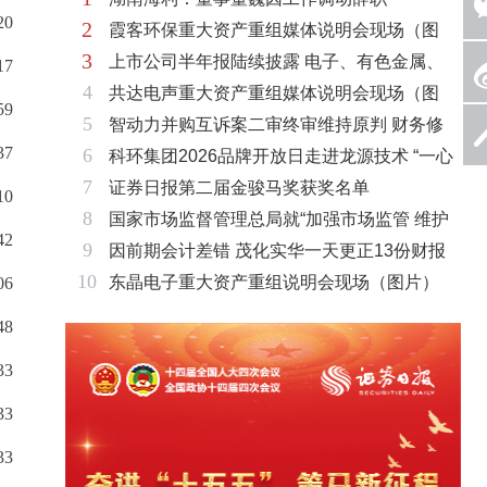
20
2
霞客环保重大资产重组媒体说明会现场（图
3
上市公司半年报陆续披露 电子、有色金属、
片）
17
4
共达电声重大资产重组媒体说明会现场（图
基础化工三大板块率先走强
59
5
智动力并购互诉案二审终审维持原判 财务修
片）
37
6
科环集团2026品牌开放日走进龙源技术 “一心
复与估值空间同步打开
7
证券日报第二届金骏马奖获奖名单
两脉”赋能火电绿色低碳转型
10
8
国家市场监督管理总局就“加强市场监管 维护
42
9
因前期会计差错 茂化实华一天更正13份财报
市场秩序”答记者问
10
东晶电子重大资产重组说明会现场（图片）
06
48
33
33
33