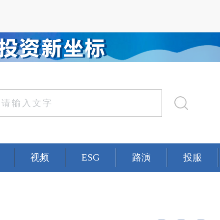
视频
ESG
路演
投服