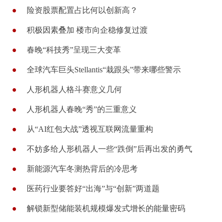
●
险资股票配置占比何以创新高？
●
积极因素叠加 楼市向企稳修复过渡
●
春晚“科技秀”呈现三大变革
●
全球汽车巨头Stellantis“栽跟头”带来哪些警示
●
人形机器人格斗赛意义几何
●
人形机器人春晚“秀”的三重意义
●
从“AI红包大战”透视互联网流量重构
●
不妨多给人形机器人一些“跌倒”后再出发的勇气
●
新能源汽车冬测热背后的冷思考
●
医药行业要答好“出海”与“创新”两道题
●
解锁新型储能装机规模爆发式增长的能量密码