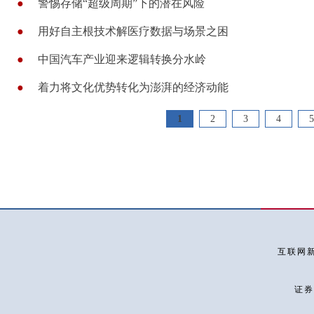
●
警惕存储“超级周期”下的潜在风险
●
用好自主根技术解医疗数据与场景之困
●
中国汽车产业迎来逻辑转换分水岭
●
着力将文化优势转化为澎湃的经济动能
1
2
3
4
5
互联网新
证券