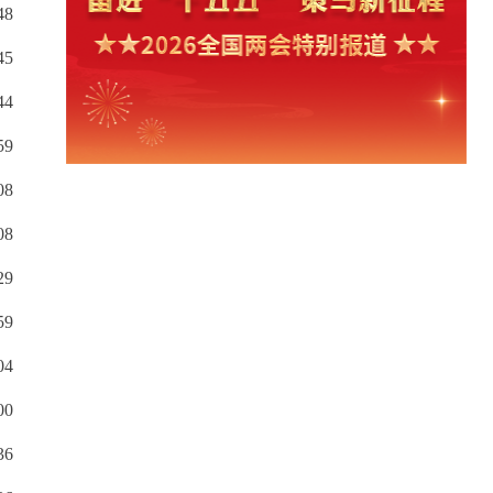
48
45
44
59
08
08
29
59
04
00
36