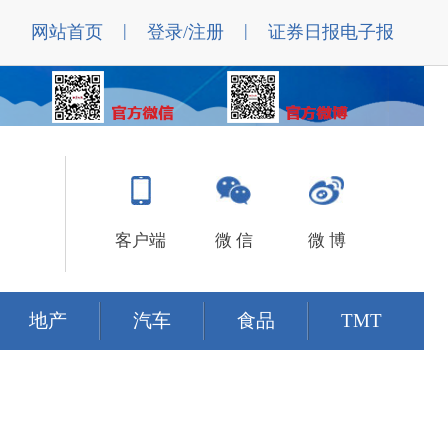
|
|
网站首页
登录/注册
证券日报电子报
客户端
微 信
微 博
地产
汽车
食品
TMT