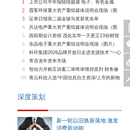
1
上市公司半年报陆续披露 电子、有色金属、
2
霞客环保重大资产重组媒体说明会现场（图
基础化工三大板块率先走强
3
证券日报第二届金骏马奖获奖名单
片）
4
共达电声重大资产重组媒体说明会现场（图
5
因前期会计差错 茂化实华一天更正13份财报
片）
6
东晶电子重大资产重组说明会现场（图片）
7
科环集团2026品牌开放日走进龙源技术 “一心
8
寄语龙年资本市场
两脉”赋能火电绿色低碳转型
9
智动力并购互诉案二审终审维持原判 财务修
10
青云科技入选“中国信息自主资深/上市的新物
复与估值空间同步打开
种企业名单”
深度策划
新一轮以旧换新落地 激发
消费新动能