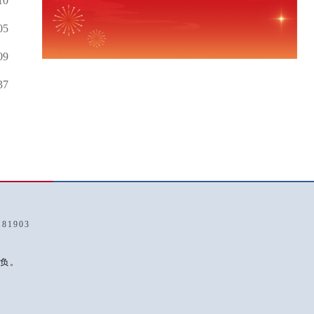
10
05
09
37
1903
负。