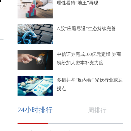
理性看待“地王”再现
A股“应退尽退”生态持续完善
中信证券完成160亿元定增 券商
纷纷加大资本补充力度
多措并举“反内卷” 光伏行业或迎
拐点
24小时排行
一周排行