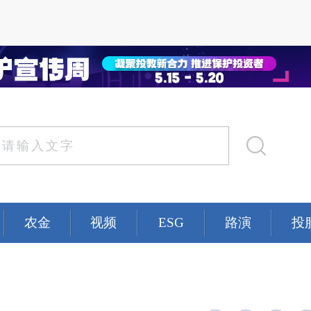
农金
视频
ESG
路演
投