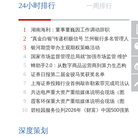
24小时排行
一周排行
1
湖南海利：董事董巍因工作调动辞职
2
“真金白银”传递积极信号 兰州银行多名管理人
3
银河期货举办主观期权策略活动
员拟增持公司股份不低于600万元
4
国家市场监督管理总局就“加强市场监管 维护
5
蜂助手2.0：从数字商品运营商到算力生态构
市场秩序”答记者问
6
证券日报第二届金骏马奖获奖名单
建者的跃迁
7
上海证券投顾行业首例敲诈勒索罪完成司法认
8
共达电声重大资产重组媒体说明会现场（图
定 司法机关重拳打击“职业索赔人”
9
霞客环保重大资产重组媒体说明会现场（图
片）
10
碧桂园服务位列2026年《财富》中国500强第
片）
321位 排名稳步上升彰显发展韧性
深度策划