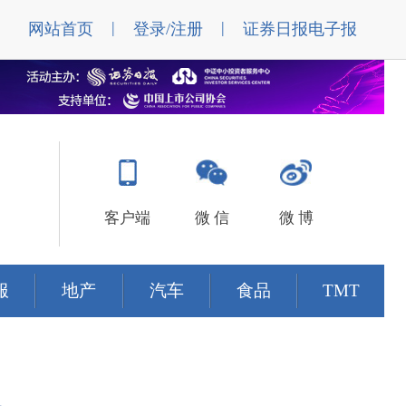
|
|
网站首页
登录/注册
证券日报电子报
客户端
微 信
微 博
服
地产
汽车
食品
TMT