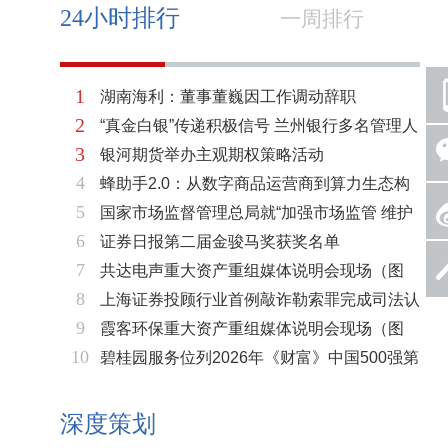
24小时排行
一周排行
1
湖南海利：董事董巍因工作调动辞职
2
“真金白银”传递积极信号 兰州银行多名管理人
3
银河期货举办主观期权策略活动
员拟增持公司股份不低于600万元
4
蜂助手2.0：从数字商品运营商到算力生态构
5
国家市场监督管理总局就“加强市场监管 维护
建者的跃迁
6
证券日报第二届金骏马奖获奖名单
市场秩序”答记者问
7
共达电声重大资产重组媒体说明会现场（图
8
上海证券投顾行业首例敲诈勒索罪完成司法认
片）
9
霞客环保重大资产重组媒体说明会现场（图
定 司法机关重拳打击“职业索赔人”
10
碧桂园服务位列2026年《财富》中国500强第
片）
321位 排名稳步上升彰显发展韧性
深度策划