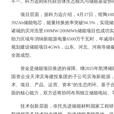
不一。科力远则依托联合体生态模式与储能基金协
项目层面，据科力远介绍，4月27日，馆陶100
392Ah储能电芯，能量转换效率突破94.5%，实
诸城的滨河浩昱100MW/200MWh储能项目也成
助力区域年消纳新能源电量6500万千瓦时，年减
规划建设储能项目4GWh，山东、河北、河南等储
全面成型。
资金是储能项目推进的保障。继2025年凯博储能产
国资企业天津滨海建投集团的子公司滨海新能源，
术、项目、产品、运营、资本”的生态闭环。基于
面的核心能力，双方还将协同布局独立储能电站、
技术创新层面，依托先进储能材料国家工程研究