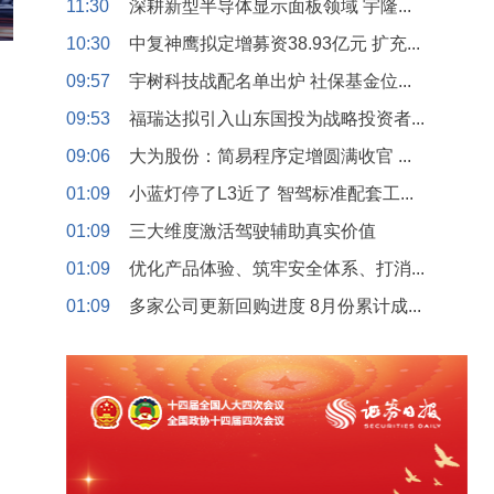
11:30
深耕新型半导体显示面板领域 宇隆...
10:30
中复神鹰拟定增募资38.93亿元 扩充...
09:57
宇树科技战配名单出炉 社保基金位...
09:53
福瑞达拟引入山东国投为战略投资者...
09:06
大为股份：简易程序定增圆满收官 ...
01:09
小蓝灯停了L3近了 智驾标准配套工...
01:09
三大维度激活驾驶辅助真实价值
01:09
优化产品体验、筑牢安全体系、打消...
01:09
多家公司更新回购进度 8月份累计成...