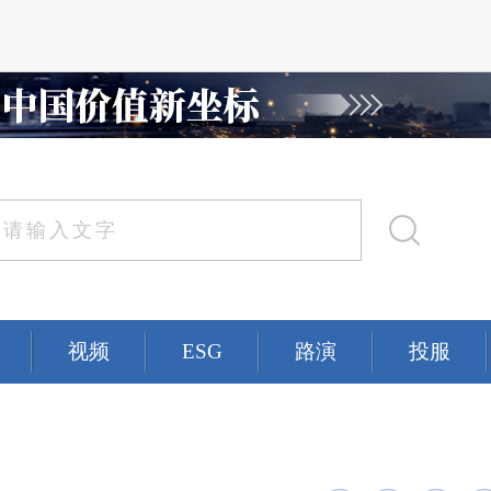
视频
ESG
路演
投服