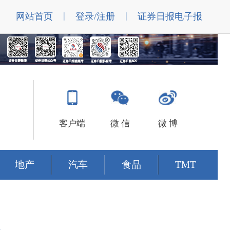
|
|
网站首页
登录/注册
证券日报电子报
客户端
微 信
微 博
地产
汽车
食品
TMT