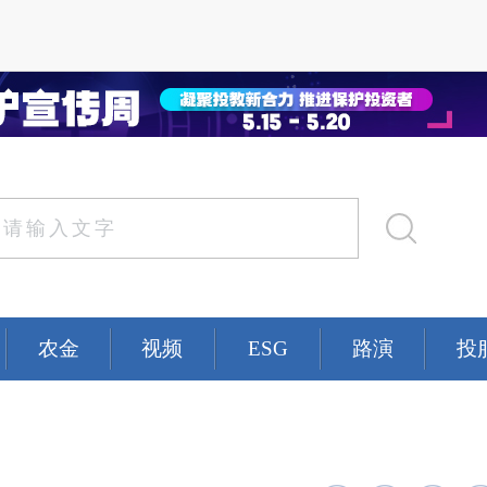
农金
视频
ESG
路演
投