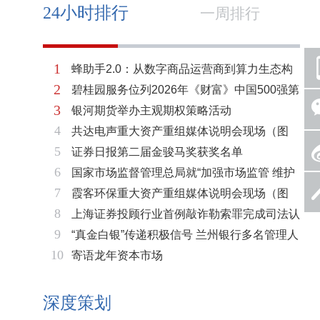
24小时排行
一周排行
1
蜂助手2.0：从数字商品运营商到算力生态构
2
碧桂园服务位列2026年《财富》中国500强第
建者的跃迁
3
银河期货举办主观期权策略活动
321位 排名稳步上升彰显发展韧性
4
共达电声重大资产重组媒体说明会现场（图
5
证券日报第二届金骏马奖获奖名单
片）
6
国家市场监督管理总局就“加强市场监管 维护
7
霞客环保重大资产重组媒体说明会现场（图
市场秩序”答记者问
8
上海证券投顾行业首例敲诈勒索罪完成司法认
片）
9
“真金白银”传递积极信号 兰州银行多名管理人
定 司法机关重拳打击“职业索赔人”
10
寄语龙年资本市场
员拟增持公司股份不低于600万元
深度策划