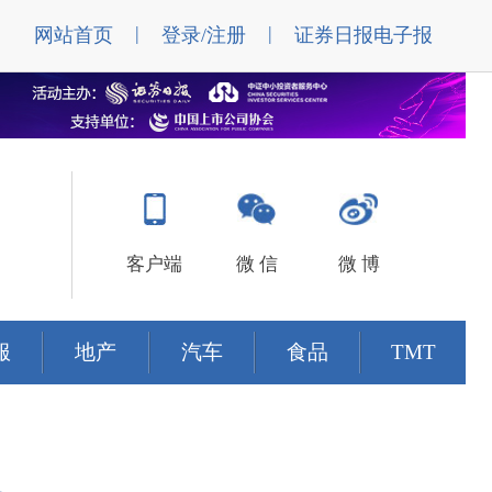
|
|
网站首页
登录/注册
证券日报电子报
客户端
微 信
微 博
服
地产
汽车
食品
TMT