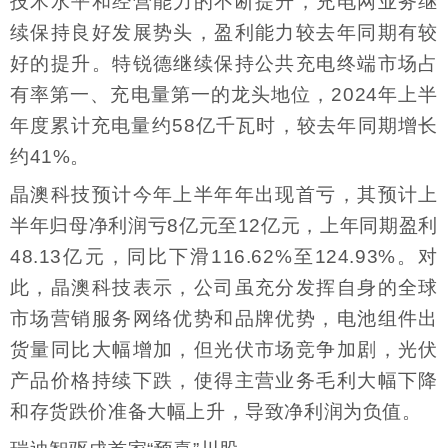
技术水平和经营能力的不断提升，充电网业务继
续保持良好发展势头，盈利能力较去年同期有较
好的提升。特锐德继续保持公共充电终端市场占
有率第一、充电量第一的龙头地位，2024年上半
年度累计充电量约58亿千瓦时，较去年同期增长
约41%。
晶澳科技预计今年上半年年出现首亏，其预计上
半年归母净利润亏8亿元至12亿元，上年同期盈利
48.13亿元，同比下滑116.62%至124.93%。对
此，晶澳科技表示，公司虽充分发挥自身的全球
市场营销服务网络优势和品牌优势，电池组件出
货量同比大幅增加，但光伏市场竞争加剧，光伏
产品价格持续下跌，使得主营业务毛利大幅下降
和存货跌价准备大幅上升，导致净利润为负值。