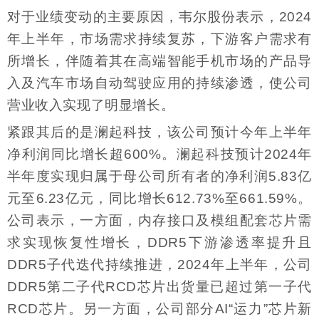
对于业绩变动的主要原因，韦尔股份表示，2024
年上半年，市场需求持续复苏，下游客户需求有
所增长，伴随着其在高端智能手机市场的产品导
入及汽车市场自动驾驶应用的持续渗透，使公司
营业收入实现了明显增长。
紧跟其后的是澜起科技，该公司预计今年上半年
净利润同比增长超600%。澜起科技预计2024年
半年度实现归属于母公司所有者的净利润5.83亿
元至6.23亿元，同比增长612.73%至661.59%。
公司表示，一方面，内存接口及模组配套芯片需
求实现恢复性增长，DDR5下游渗透率提升且
DDR5子代迭代持续推进，2024年上半年，公司
DDR5第二子代RCD芯片出货量已超过第一子代
RCD芯片。另一方面，公司部分AI“运力”芯片新