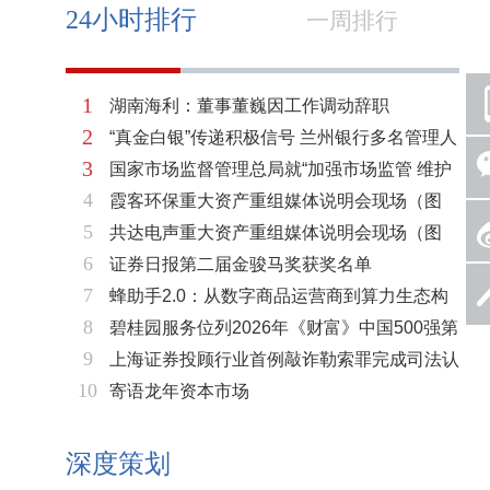
24小时排行
一周排行
1
湖南海利：董事董巍因工作调动辞职
2
“真金白银”传递积极信号 兰州银行多名管理人
3
国家市场监督管理总局就“加强市场监管 维护
员拟增持公司股份不低于600万元
4
霞客环保重大资产重组媒体说明会现场（图
市场秩序”答记者问
5
共达电声重大资产重组媒体说明会现场（图
片）
6
证券日报第二届金骏马奖获奖名单
片）
7
蜂助手2.0：从数字商品运营商到算力生态构
8
碧桂园服务位列2026年《财富》中国500强第
建者的跃迁
9
上海证券投顾行业首例敲诈勒索罪完成司法认
321位 排名稳步上升彰显发展韧性
10
寄语龙年资本市场
定 司法机关重拳打击“职业索赔人”
深度策划