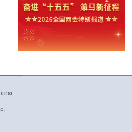
1903
负。