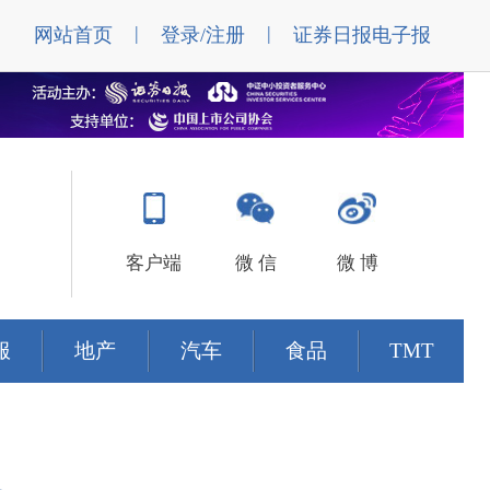
|
|
网站首页
登录/注册
证券日报电子报
客户端
微 信
微 博
服
地产
汽车
食品
TMT