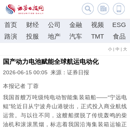
首页
财经
公司
金融
视频
ESG
路演
投服
地产
汽车
TMT
食品
小
|
中
|
大
国产动力电池赋能全球航运电动化
2026-06-15 00:05 来源：证券日报
本报记者 丁蓉
我国首艘万吨级纯电动智能集装箱船——“宁远电
鲲”轮近日从宁波舟山港驶出，正式投入商业航线
运营。与以往不同，这艘船摆脱了传统轰鸣的柴
油机和滚滚黑烟，标志着我国沿海集装箱运输正