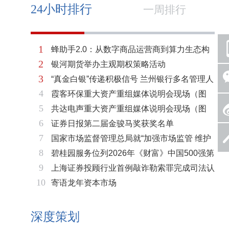
24小时排行
一周排行
1
蜂助手2.0：从数字商品运营商到算力生态构
2
银河期货举办主观期权策略活动
建者的跃迁
3
“真金白银”传递积极信号 兰州银行多名管理人
4
霞客环保重大资产重组媒体说明会现场（图
员拟增持公司股份不低于600万元
5
共达电声重大资产重组媒体说明会现场（图
片）
6
证券日报第二届金骏马奖获奖名单
片）
7
国家市场监督管理总局就“加强市场监管 维护
8
碧桂园服务位列2026年《财富》中国500强第
市场秩序”答记者问
9
上海证券投顾行业首例敲诈勒索罪完成司法认
321位 排名稳步上升彰显发展韧性
10
寄语龙年资本市场
定 司法机关重拳打击“职业索赔人”
深度策划