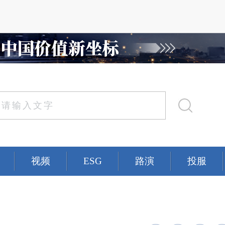
视频
ESG
路演
投服