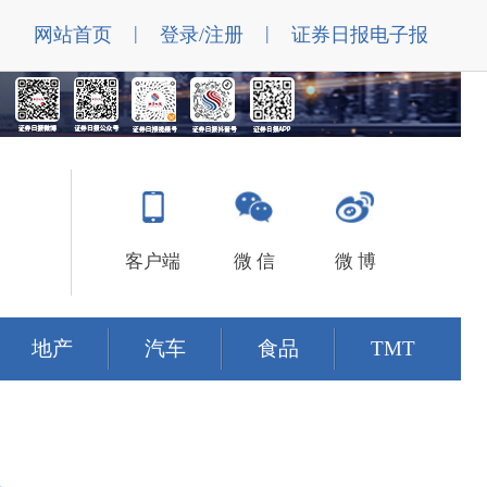
|
|
网站首页
登录/注册
证券日报电子报
客户端
微 信
微 博
地产
汽车
食品
TMT