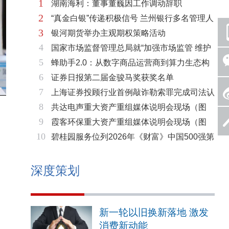
1
湖南海利：董事董巍因工作调动辞职
2
“真金白银”传递积极信号 兰州银行多名管理人
3
银河期货举办主观期权策略活动
员拟增持公司股份不低于600万元
4
国家市场监督管理总局就“加强市场监管 维护
5
蜂助手2.0：从数字商品运营商到算力生态构
市场秩序”答记者问
6
证券日报第二届金骏马奖获奖名单
建者的跃迁
7
上海证券投顾行业首例敲诈勒索罪完成司法认
8
共达电声重大资产重组媒体说明会现场（图
定 司法机关重拳打击“职业索赔人”
9
霞客环保重大资产重组媒体说明会现场（图
片）
10
碧桂园服务位列2026年《财富》中国500强第
片）
321位 排名稳步上升彰显发展韧性
深度策划
新一轮以旧换新落地 激发
消费新动能