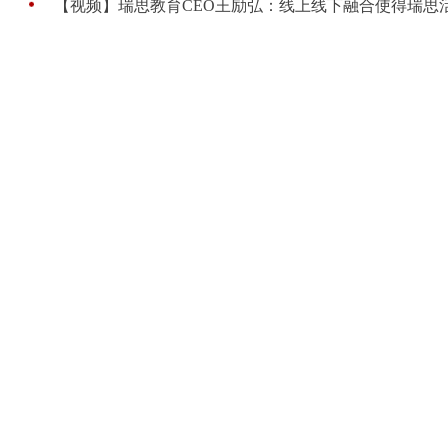
【视频】瑞思教育CEO王励弘：线上线下融合使得瑞思