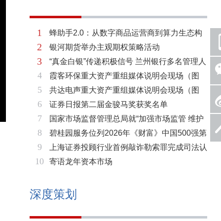
1
蜂助手2.0：从数字商品运营商到算力生态构
2
银河期货举办主观期权策略活动
建者的跃迁
3
“真金白银”传递积极信号 兰州银行多名管理人
4
霞客环保重大资产重组媒体说明会现场（图
员拟增持公司股份不低于600万元
5
共达电声重大资产重组媒体说明会现场（图
片）
6
证券日报第二届金骏马奖获奖名单
片）
7
国家市场监督管理总局就“加强市场监管 维护
8
碧桂园服务位列2026年《财富》中国500强第
市场秩序”答记者问
9
上海证券投顾行业首例敲诈勒索罪完成司法认
321位 排名稳步上升彰显发展韧性
10
寄语龙年资本市场
定 司法机关重拳打击“职业索赔人”
深度策划