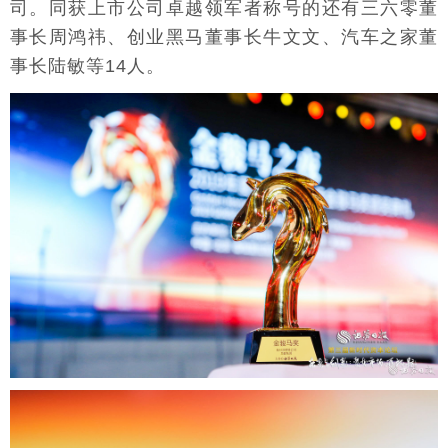
司。同获上市公司卓越领军者称号的还有三六零董
事长周鸿祎、创业黑马董事长牛文文、汽车之家董
事长陆敏等14人。