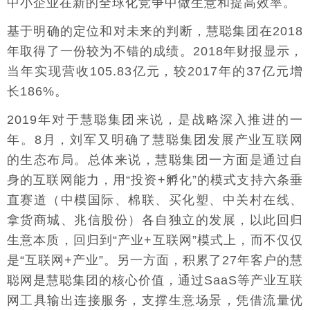
中小企业在新的全球化竞争中做生意和提高效率。
基于明确的定位和对未来的判断，慧聪集团在2018
年取得了一份较为不错的成绩。2018年财报显示，
当年实现营收105.83亿元，较2017年的37亿元增
长186%。
2019年对于慧聪集团来说，是战略深入推进的一
年。8月，刘军又明确了慧聪集团发展产业互联网
的生态布局。总体来说，慧聪集团一方面是通过自
身的互联网能力，用“投资+孵化”的模式支持六条垂
直赛道（中模国际、棉联、买化塑、中关村在线、
拿货商城、兆信股份）各自独立的发展，以此回归
生意本质，回归到“产业+互联网”模式上，而不仅仅
是“互联网+产业”。另一方面，积累了27年客户的慧
聪网是慧聪集团的核心价值，通过SaaS等产业互联
网工具输出连接服务，支撑生意场景，凭借流量优