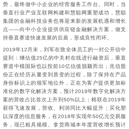
势，最终做中小企业的经营服务工作台。同时，当
垂直行业产业互联网构建和慧聪网重塑成功，慧聪
集团的金融科技业务也将迎来新的发展机遇和增长
点——向中小企业提供供应链金融解决方案，做支
持垂直赛道快速发展的后盾，形成良性闭环。
2019年12月末，刘军在致全体员工的一封公开信中
提到：继估值25亿的中关村在线进行融资后，垂直
赛道中模国际也以投前10亿估值脱颖而出；兆信股
份正在经历从量变到质变的过程，除了保持在产品
身份标识上的领军地位外，正在为客户提供更加标
准化的数字化解决方案，预计2019年数字化解决方
案的营收占比首次上升到50%以上；棉联在2019年
获得飞速发展，营收、利润同比大幅提升；买化塑
以深度的信息服务，在2018年实现年50亿元交易服
务，现已粗具规模。拿货商城本年度营收增长预计