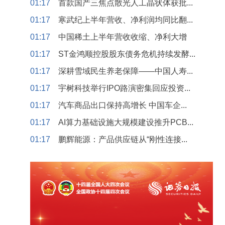
01:17
首款国产三焦点散光人工晶状体获批...
01:17
寒武纪上半年营收、净利润均同比翻...
01:17
中国稀土上半年营收收缩、净利大增
01:17
ST金鸿顺控股股东债务危机持续发酵...
01:17
深耕雪域民生养老保障——中国人寿...
01:17
宇树科技举行IPO路演密集回应投资...
01:17
汽车商品出口保持高增长 中国车企...
01:17
AI算力基础设施大规模建设推升PCB...
01:17
鹏辉能源：产品供应链从“刚性连接...