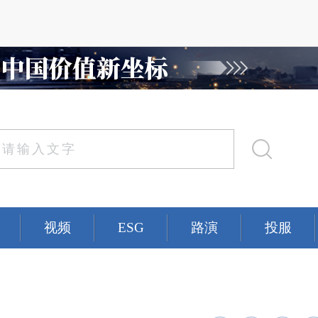
视频
ESG
路演
投服