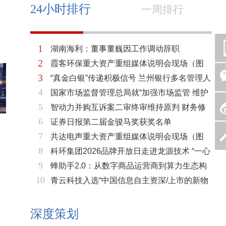
24小时排行
一周排行
1
湖南海利：董事董巍因工作调动辞职
2
霞客环保重大资产重组媒体说明会现场（图
3
“真金白银”传递积极信号 兰州银行多名管理人
片）
4
国家市场监督管理总局就“加强市场监管 维护
员拟增持公司股份不低于600万元
5
智动力并购互诉案二审终审维持原判 财务修
市场秩序”答记者问
6
证券日报第二届金骏马奖获奖名单
复与估值空间同步打开
7
共达电声重大资产重组媒体说明会现场（图
8
科环集团2026品牌开放日走进龙源技术 “一心
片）
9
蜂助手2.0：从数字商品运营商到算力生态构
两脉”赋能火电绿色低碳转型
10
青云科技入选“中国信息自主资深/上市的新物
建者的跃迁
种企业名单”
深度策划