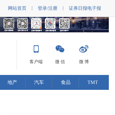
|
|
网站首页
登录/注册
证券日报电子报
客户端
微 信
微 博
地产
汽车
食品
TMT