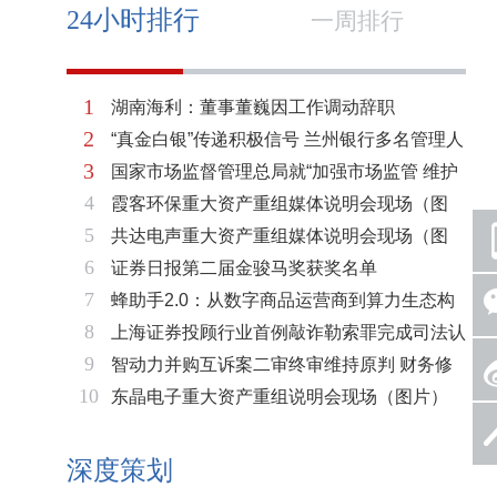
24小时排行
一周排行
1
湖南海利：董事董巍因工作调动辞职
2
“真金白银”传递积极信号 兰州银行多名管理人
3
国家市场监督管理总局就“加强市场监管 维护
员拟增持公司股份不低于600万元
4
霞客环保重大资产重组媒体说明会现场（图
市场秩序”答记者问
5
共达电声重大资产重组媒体说明会现场（图
片）
6
证券日报第二届金骏马奖获奖名单
片）
7
蜂助手2.0：从数字商品运营商到算力生态构
8
上海证券投顾行业首例敲诈勒索罪完成司法认
建者的跃迁
9
智动力并购互诉案二审终审维持原判 财务修
定 司法机关重拳打击“职业索赔人”
10
东晶电子重大资产重组说明会现场（图片）
复与估值空间同步打开
深度策划