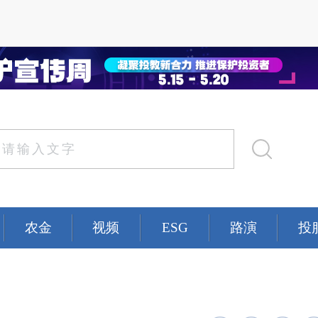
农金
视频
ESG
路演
投