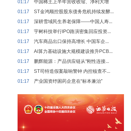
01:17
中国稀土上半年营收收缩、净利大增
01:17
ST金鸿顺控股股东债务危机持续发酵...
01:17
深耕雪域民生养老保障——中国人寿...
01:17
宇树科技举行IPO路演密集回应投资...
01:17
汽车商品出口保持高增长 中国车企...
01:17
AI算力基础设施大规模建设推升PCB...
01:17
鹏辉能源：产品供应链从“刚性连接...
01:17
ST司特造假案敲响警钟 内控核查不...
01:17
产业国资纾困药企意在“标本兼治”