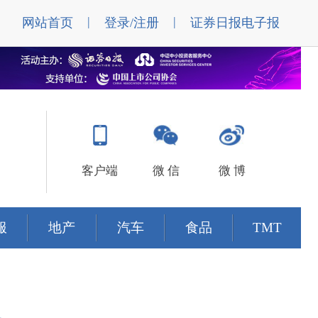
|
|
网站首页
登录/注册
证券日报电子报
客户端
微 信
微 博
服
地产
汽车
食品
TMT