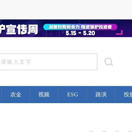
农金
视频
ESG
路演
投