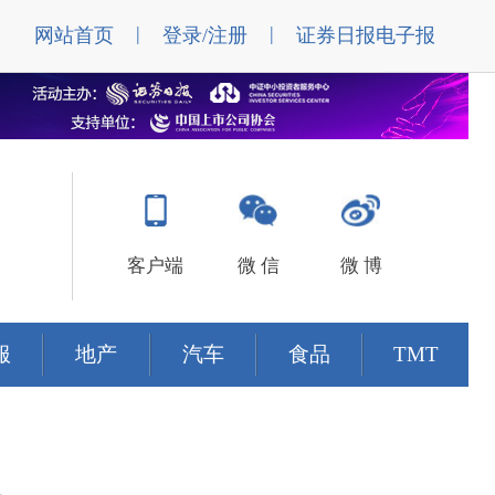
|
|
网站首页
登录/注册
证券日报电子报
客户端
微 信
微 博
服
地产
汽车
食品
TMT