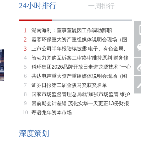
24小时排行
一周排行
1
湖南海利：董事董巍因工作调动辞职
2
霞客环保重大资产重组媒体说明会现场（图
3
上市公司半年报陆续披露 电子、有色金属、
片）
4
智动力并购互诉案二审终审维持原判 财务修
基础化工三大板块率先走强
5
科环集团2026品牌开放日走进龙源技术 “一心
复与估值空间同步打开
6
共达电声重大资产重组媒体说明会现场（图
两脉”赋能火电绿色低碳转型
7
证券日报第二届金骏马奖获奖名单
片）
8
国家市场监督管理总局就“加强市场监管 维护
9
因前期会计差错 茂化实华一天更正13份财报
市场秩序”答记者问
10
寄语龙年资本市场
深度策划