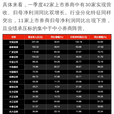
具体来看，一季度42家上市券商中有30家实现营
收、归母净利润同比双增长。行业分化特征同样
突出，11家上市券商归母净利润同比出现下滑，
且业绩承压标的集中于中小券商阵营。