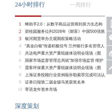
24小时排行
一周排行
1
蜂助手2.0：从数字商品运营商到算力生态构
2
碧桂园服务位列2026年《财富》中国500强第
建者的跃迁
3
银河期货举办主观期权策略活动
321位 排名稳步上升彰显发展韧性
4
“真金白银”传递积极信号 兰州银行多名管理人
5
共达电声重大资产重组媒体说明会现场（图
员拟增持公司股份不低于600万元
6
国家市场监督管理总局就“加强市场监管 维护
片）
7
霞客环保重大资产重组媒体说明会现场（图
市场秩序”答记者问
8
上海证券投顾行业首例敲诈勒索罪完成司法认
片）
9
证券日报第二届金骏马奖获奖名单
定 司法机关重拳打击“职业索赔人”
10
寄语龙年资本市场
深度策划