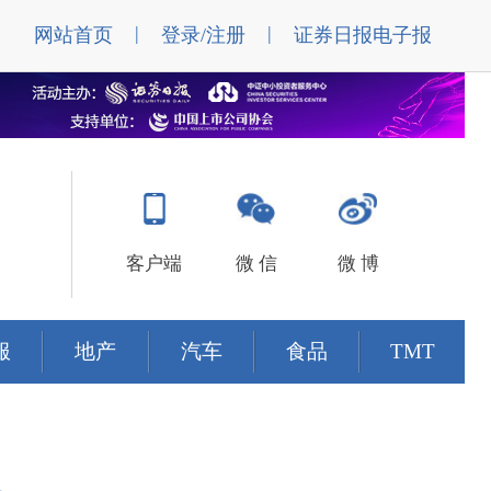
|
|
网站首页
登录/注册
证券日报电子报
客户端
微 信
微 博
服
地产
汽车
食品
TMT