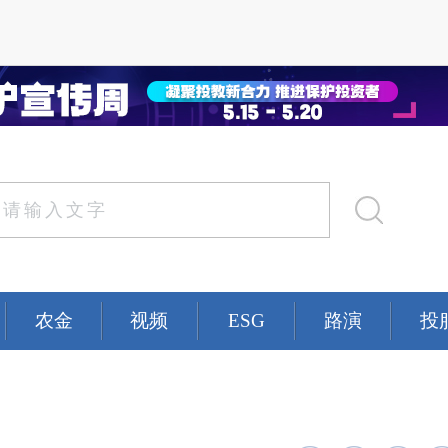
农金
视频
ESG
路演
投