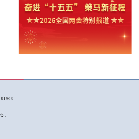
1903
负。