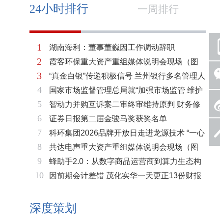
24小时排行
一周排行
1
湖南海利：董事董巍因工作调动辞职
2
霞客环保重大资产重组媒体说明会现场（图
3
“真金白银”传递积极信号 兰州银行多名管理人
片）
4
国家市场监督管理总局就“加强市场监管 维护
员拟增持公司股份不低于600万元
5
智动力并购互诉案二审终审维持原判 财务修
市场秩序”答记者问
6
证券日报第二届金骏马奖获奖名单
复与估值空间同步打开
7
科环集团2026品牌开放日走进龙源技术 “一心
8
共达电声重大资产重组媒体说明会现场（图
两脉”赋能火电绿色低碳转型
9
蜂助手2.0：从数字商品运营商到算力生态构
片）
10
因前期会计差错 茂化实华一天更正13份财报
建者的跃迁
深度策划