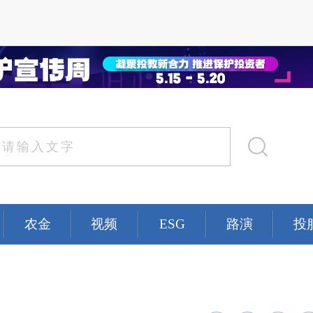
农金
视频
ESG
路演
投