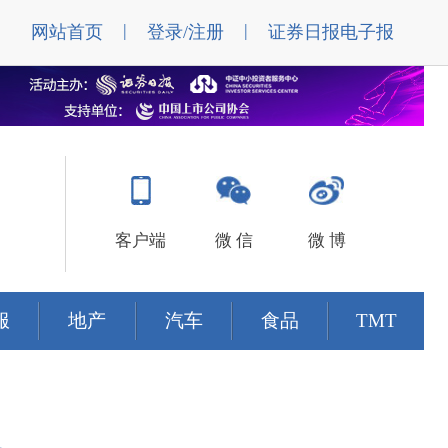
|
|
网站首页
登录/注册
证券日报电子报
客户端
微 信
微 博
服
地产
汽车
食品
TMT