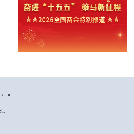
1903
负。