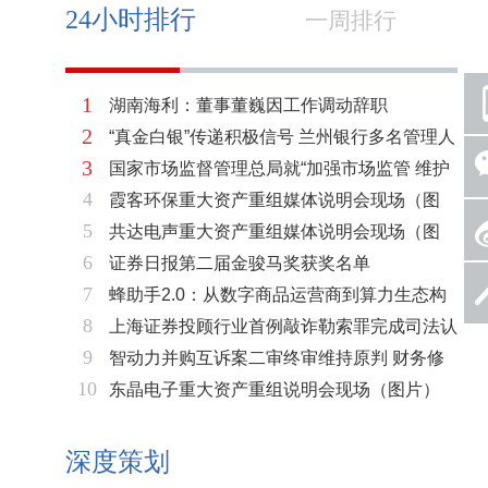
24小时排行
一周排行
1
湖南海利：董事董巍因工作调动辞职
2
“真金白银”传递积极信号 兰州银行多名管理人
3
国家市场监督管理总局就“加强市场监管 维护
员拟增持公司股份不低于600万元
4
霞客环保重大资产重组媒体说明会现场（图
市场秩序”答记者问
5
共达电声重大资产重组媒体说明会现场（图
片）
6
证券日报第二届金骏马奖获奖名单
片）
7
蜂助手2.0：从数字商品运营商到算力生态构
8
上海证券投顾行业首例敲诈勒索罪完成司法认
建者的跃迁
9
智动力并购互诉案二审终审维持原判 财务修
定 司法机关重拳打击“职业索赔人”
10
东晶电子重大资产重组说明会现场（图片）
复与估值空间同步打开
深度策划