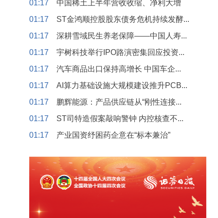
01:17
中国稀土上半年营收收缩、净利大增
01:17
ST金鸿顺控股股东债务危机持续发酵...
01:17
深耕雪域民生养老保障——中国人寿...
01:17
宇树科技举行IPO路演密集回应投资...
01:17
汽车商品出口保持高增长 中国车企...
01:17
AI算力基础设施大规模建设推升PCB...
01:17
鹏辉能源：产品供应链从“刚性连接...
01:17
ST司特造假案敲响警钟 内控核查不...
01:17
产业国资纾困药企意在“标本兼治”