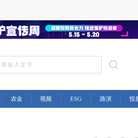
农金
视频
ESG
路演
投