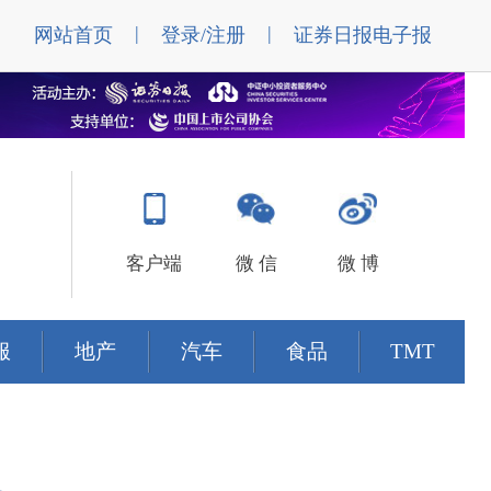
|
|
网站首页
登录/注册
证券日报电子报
客户端
微 信
微 博
服
地产
汽车
食品
TMT