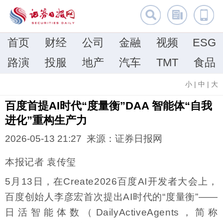
首页
财经
公司
金融
视频
ESG
路演
投服
地产
汽车
TMT
食品
小
|
中
|
大
百度首提AI时代“度量衡”DAA 智能体“自我
进化”重构生产力
2026-05-13 21:27 来源：证券日报网
本报记者 袁传玺
5月13日，在Create2026百度AI开发者大会上，
百度创始人李彦宏首次提出AI时代的“度量衡”——
日活智能体数（DailyActiveAgents，简称