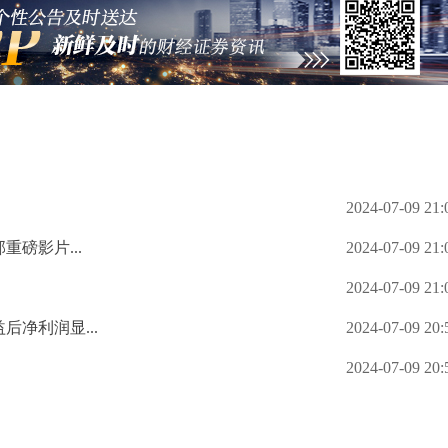
2024-07-09 21:
重磅影片...
2024-07-09 21:
2024-07-09 21:
净利润显...
2024-07-09 20:
2024-07-09 20: