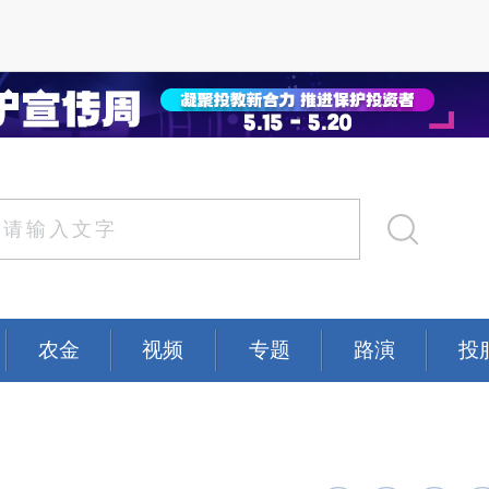
农金
视频
专题
路演
投