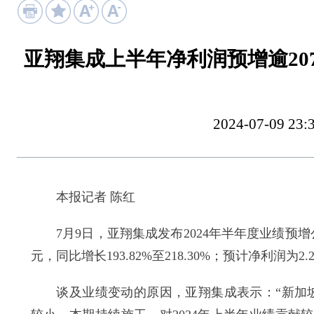
亚翔集成上半年净利润预增逾20
2024-07-09
本报记者 陈红
7月9日，亚翔集成发布2024年半年度业绩预增公告
元，同比增长193.82%至218.30%；预计净利润为2.2
谈及业绩变动的原因，亚翔集成表示：“新加坡联电