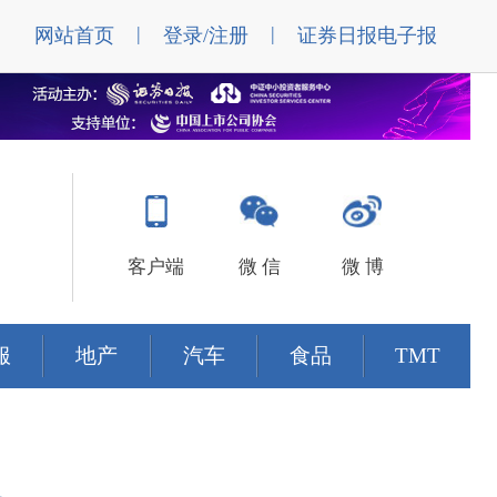
|
|
网站首页
登录/注册
证券日报电子报
客户端
微 信
微 博
服
地产
汽车
食品
TMT