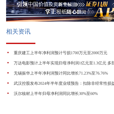
相关资讯
重庆建工上半年净利润预计亏损1700万元至2000万元
万达电影预计上半年实现归母净利润1亿元至1.3亿元 多部
无锡振华上半年净利润预计同比增长71.23%至76.76%
武汉控股发布2024年半年度业绩预告：扣除非经常性损益后
沃尔核材上半年归母净利润同比增长30%至60%