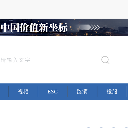
视频
ESG
路演
投服