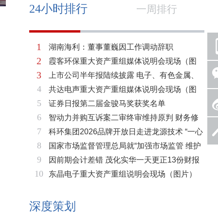
24小时排行
一周排行
1
湖南海利：董事董巍因工作调动辞职
2
霞客环保重大资产重组媒体说明会现场（图
3
上市公司半年报陆续披露 电子、有色金属、
片）
4
共达电声重大资产重组媒体说明会现场（图
基础化工三大板块率先走强
5
证券日报第二届金骏马奖获奖名单
片）
6
智动力并购互诉案二审终审维持原判 财务修
7
科环集团2026品牌开放日走进龙源技术 “一心
复与估值空间同步打开
8
国家市场监督管理总局就“加强市场监管 维护
两脉”赋能火电绿色低碳转型
9
因前期会计差错 茂化实华一天更正13份财报
市场秩序”答记者问
10
东晶电子重大资产重组说明会现场（图片）
深度策划