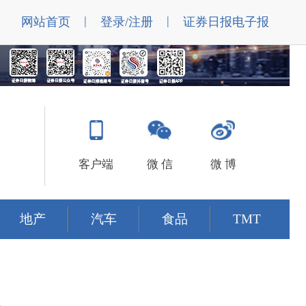
|
|
网站首页
登录/注册
证券日报电子报
客户端
微 信
微 博
地产
汽车
食品
TMT