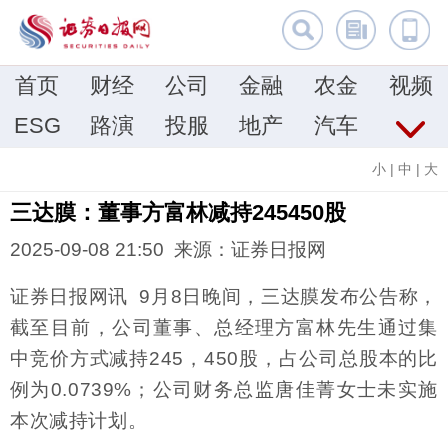
首页
财经
公司
金融
农金
视频
ESG
路演
投服
地产
汽车
小
|
中
|
大
三达膜：董事方富林减持245450股
2025-09-08 21:50 来源：证券日报网
证券日报网讯 9月8日晚间，三达膜发布公告称，
截至目前，公司董事、总经理方富林先生通过集
中竞价方式减持245，450股，占公司总股本的比
例为0.0739%；公司财务总监唐佳菁女士未实施
本次减持计划。