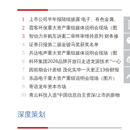
1
上市公司半年报陆续披露 电子、有色金属、
2
霞客环保重大资产重组媒体说明会现场（图
基础化工三大板块率先走强
3
智动力并购互诉案二审终审维持原判 财务修
片）
4
证券日报第二届金骏马奖获奖名单
复与估值空间同步打开
5
共达电声重大资产重组媒体说明会现场（图
6
科环集团2026品牌开放日走进龙源技术 “一心
片）
7
因前期会计差错 茂化实华一天更正13份财报
两脉”赋能火电绿色低碳转型
8
东晶电子重大资产重组说明会现场（图片）
9
寄语龙年资本市场
10
青云科技入选“中国信息自主资深/上市的新物
种企业名单”
深度策划