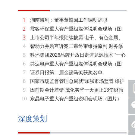
1
湖南海利：董事董巍因工作调动辞职
2
霞客环保重大资产重组媒体说明会现场（图
3
上市公司半年报陆续披露 电子、有色金属、
片）
4
智动力并购互诉案二审终审维持原判 财务修
基础化工三大板块率先走强
5
科环集团2026品牌开放日走进龙源技术 “一心
复与估值空间同步打开
6
共达电声重大资产重组媒体说明会现场（图
两脉”赋能火电绿色低碳转型
7
证券日报第二届金骏马奖获奖名单
片）
8
国家市场监督管理总局就“加强市场监管 维护
9
因前期会计差错 茂化实华一天更正13份财报
市场秩序”答记者问
10
东晶电子重大资产重组说明会现场（图片）
深度策划