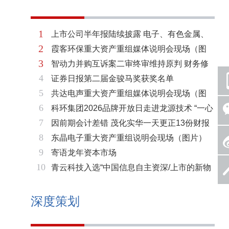
1
上市公司半年报陆续披露 电子、有色金属、
2
霞客环保重大资产重组媒体说明会现场（图
基础化工三大板块率先走强
3
智动力并购互诉案二审终审维持原判 财务修
片）
4
证券日报第二届金骏马奖获奖名单
复与估值空间同步打开
5
共达电声重大资产重组媒体说明会现场（图
6
科环集团2026品牌开放日走进龙源技术 “一心
片）
7
因前期会计差错 茂化实华一天更正13份财报
两脉”赋能火电绿色低碳转型
8
东晶电子重大资产重组说明会现场（图片）
9
寄语龙年资本市场
10
青云科技入选“中国信息自主资深/上市的新物
种企业名单”
深度策划