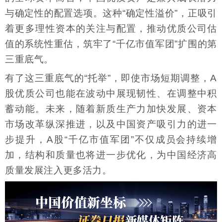
与确定性的配置选项。这种“确定性溢价”，正吸引
着更多理性资本的关注与配置，推动优质公司估
值的系统性重估，筑牢了“千亿市值军团”扩围的第
三重底气。
有了这三重底气的“托举”，即使市场短期调整，A
股优质公司也能在波动中展现韧性、在调整中积
蓄动能。未来，随着新质生产力加快发展、资本
市场改革纵深推进，以及中国资产吸引力的进一
步提升，A股“千亿市值军团”不仅成员会持续增
加，结构和质量也将进一步优化，为中国经济高
质量发展注入更多活力。