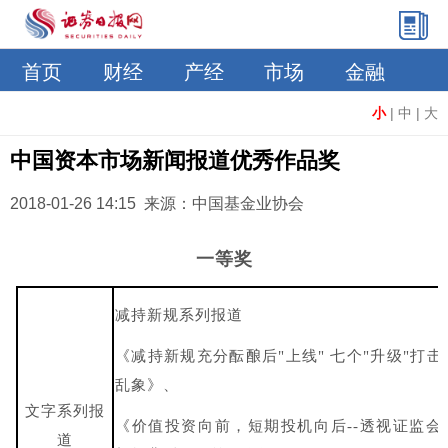
首页
财经
产经
市场
金融
小
|
中
|
大
中国资本市场新闻报道优秀作品奖
2018-01-26 14:15 来源：中国基金业协会
一等奖
减持新规系列报道
《减持新规充分酝酿后"上线" 七个"升级"打击
乱象》、
文字系列报
《价值投资向前，短期投机向后--透视证监会
道