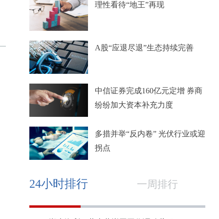
理性看待“地王”再现
A股“应退尽退”生态持续完善
中信证券完成160亿元定增 券商
纷纷加大资本补充力度
多措并举“反内卷” 光伏行业或迎
拐点
24小时排行
一周排行