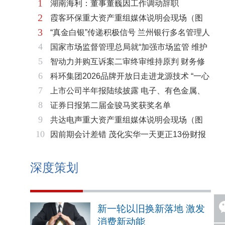
1
湖南海利：董事董巍因工作调动辞职
2
霞客环保重大资产重组媒体说明会现场（图
3
“真金白银”传递积极信号 兰州银行多名管理人
片）
4
国家市场监督管理总局就“加强市场监管 维护
员拟增持公司股份不低于600万元
5
智动力并购互诉案二审终审维持原判 财务修
市场秩序”答记者问
6
科环集团2026品牌开放日走进龙源技术 “一心
复与估值空间同步打开
7
上市公司半年报陆续披露 电子、有色金属、
两脉”赋能火电绿色低碳转型
8
证券日报第二届金骏马奖获奖名单
基础化工三大板块率先走强
9
共达电声重大资产重组媒体说明会现场（图
10
因前期会计差错 茂化实华一天更正13份财报
片）
深度策划
新一轮以旧换新落地 激发
消费新动能