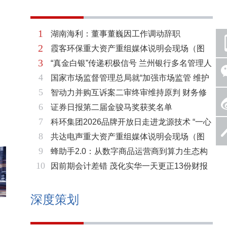
1
湖南海利：董事董巍因工作调动辞职
2
霞客环保重大资产重组媒体说明会现场（图
3
“真金白银”传递积极信号 兰州银行多名管理人
片）
4
国家市场监督管理总局就“加强市场监管 维护
员拟增持公司股份不低于600万元
5
智动力并购互诉案二审终审维持原判 财务修
市场秩序”答记者问
6
证券日报第二届金骏马奖获奖名单
复与估值空间同步打开
7
科环集团2026品牌开放日走进龙源技术 “一心
8
共达电声重大资产重组媒体说明会现场（图
两脉”赋能火电绿色低碳转型
9
蜂助手2.0：从数字商品运营商到算力生态构
片）
10
因前期会计差错 茂化实华一天更正13份财报
建者的跃迁
深度策划