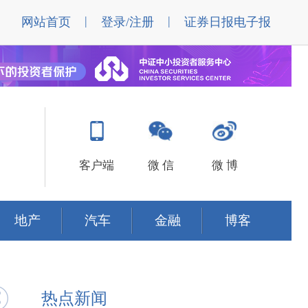
|
|
网站首页
登录/注册
证券日报电子报
客户端
微 信
微 博
地产
汽车
金融
博客
热点新闻