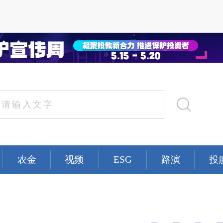
农金
视频
ESG
路演
投