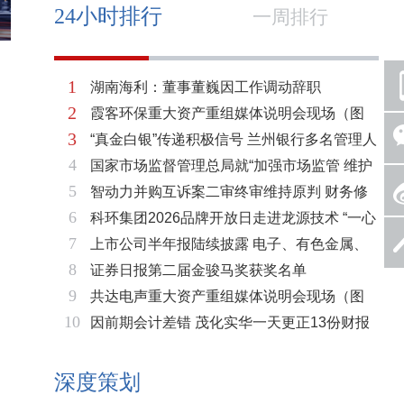
24小时排行
一周排行
1
湖南海利：董事董巍因工作调动辞职
2
霞客环保重大资产重组媒体说明会现场（图
3
“真金白银”传递积极信号 兰州银行多名管理人
片）
4
国家市场监督管理总局就“加强市场监管 维护
员拟增持公司股份不低于600万元
5
智动力并购互诉案二审终审维持原判 财务修
市场秩序”答记者问
6
科环集团2026品牌开放日走进龙源技术 “一心
复与估值空间同步打开
7
上市公司半年报陆续披露 电子、有色金属、
两脉”赋能火电绿色低碳转型
8
证券日报第二届金骏马奖获奖名单
基础化工三大板块率先走强
9
共达电声重大资产重组媒体说明会现场（图
10
因前期会计差错 茂化实华一天更正13份财报
片）
深度策划