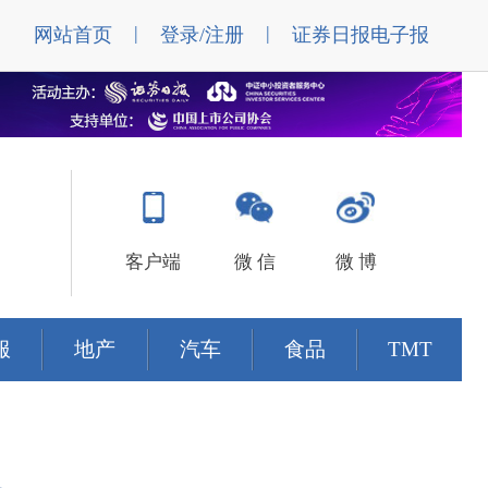
|
|
网站首页
登录/注册
证券日报电子报
客户端
微 信
微 博
服
地产
汽车
食品
TMT