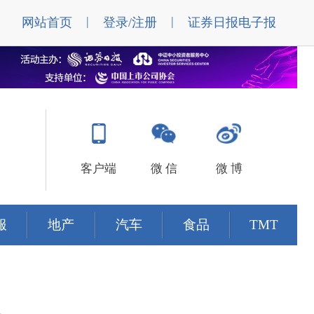
|
|
网站首页
登录/注册
证券日报电子报
客户端
微 信
微 博
服
地产
汽车
食品
TMT