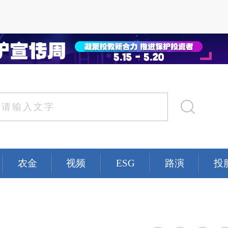
农金
视频
ESG
路演
投