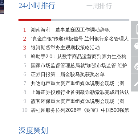
24小时排行
一周排行
1
湖南海利：董事董巍因工作调动辞职
2
“真金白银”传递积极信号 兰州银行多名管理人
3
银河期货举办主观期权策略活动
员拟增持公司股份不低于600万元
4
蜂助手2.0：从数字商品运营商到算力生态构
5
国家市场监督管理总局就“加强市场监管 维护
建者的跃迁
6
证券日报第二届金骏马奖获奖名单
市场秩序”答记者问
7
共达电声重大资产重组媒体说明会现场（图
8
上海证券投顾行业首例敲诈勒索罪完成司法认
片）
9
霞客环保重大资产重组媒体说明会现场（图
定 司法机关重拳打击“职业索赔人”
10
碧桂园服务位列2026年《财富》中国500强第
片）
321位 排名稳步上升彰显发展韧性
深度策划