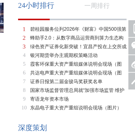
24小时排行
一周排行
1
碧桂园服务位列2026年《财富》中国500强第
2
蜂助手2.0：从数字商品运营商到算力生态构
321位 排名稳步上升彰显发展韧性
3
绿色资产证券化新突破！宜昌产投在上交所成
建者的跃迁
4
银河期货举办主观期权策略活动
功发行全国首单工业园区蒸汽供热ABS
5
霞客环保重大资产重组媒体说明会现场（图
6
共达电声重大资产重组媒体说明会现场（图
片）
7
证券日报第二届金骏马奖获奖名单
片）
8
国家市场监督管理总局就“加强市场监管 维护
9
寄语龙年资本市场
市场秩序”答记者问
10
东晶电子重大资产重组说明会现场（图片）
深度策划