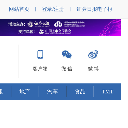
|
|
网站首页
登录/注册
证券日报电子报
客户端
微 信
微 博
服
地产
汽车
食品
TMT