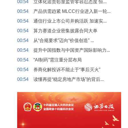
00:54
立体化追责彰显监管零容忍态度 恒...
00:54
产品供需趋紧 MLCC行业进入新一轮...
00:54
通信行业上市公司并购活跃 加速实...
00:54
算力赛道企业密集披露合同大单
00:54
从“合规要求”迈向“价值创造” ...
00:54
提升中国指数与中国资产国际影响力...
00:54
“AI制药”需注重分层布局
00:54
券商化解投诉不能止于“事后灭火”
00:54
读懂再提“稳定房地产市场”的背后...