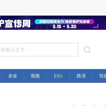
农金
视频
ESG
路演
投