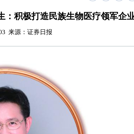
生：积极打造民族生物医疗领军企
 00:03 来源：证券日报