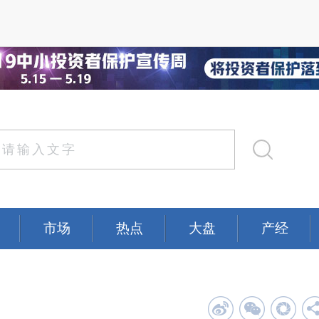
市场
热点
大盘
产经