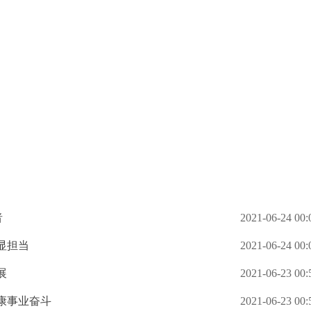
者
2021-06-24 00:
显担当
2021-06-24 00:
展
2021-06-23 00:
康事业奋斗
2021-06-23 00: