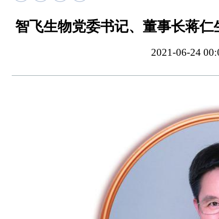
智飞生物党委书记、董事长蒋仁
2021-06-24