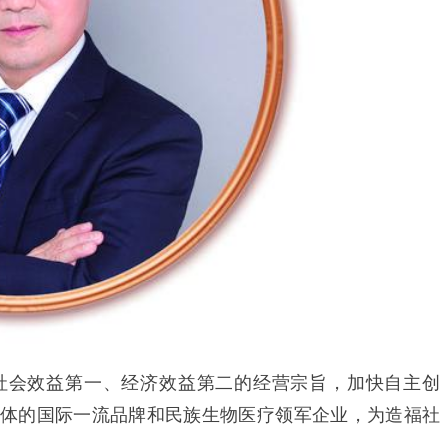
会效益第一、经济效益第二的经营宗旨，加快自主创
体的国际一流品牌和民族生物医疗领军企业，为造福社