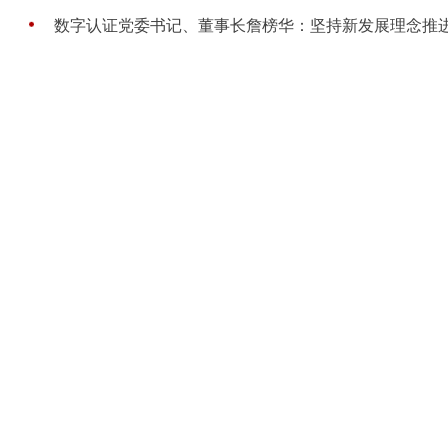
数字认证党委书记、董事长詹榜华：坚持新发展理念推进网