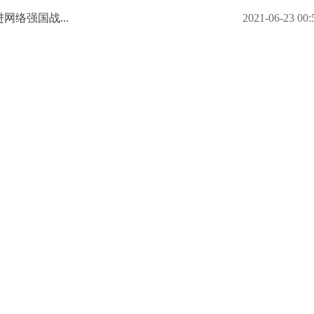
络强国战...
2021-06-23 00: